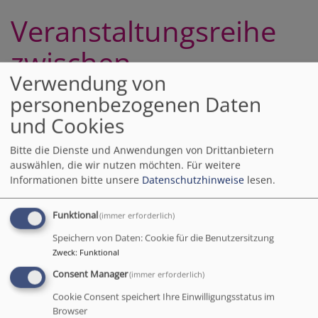
Veranstaltungsreihe
zwischen
Verwendung von
Hahnenkamm,
personenbezogenen Daten
Altmühl und
und Cookies
Weißenburger Jura
Bitte die Dienste und Anwendungen von Drittanbietern
auswählen, die wir nutzen möchten.
Für weitere
Informationen bitte unsere
Datenschutzhinweise
lesen.
Wir entdecken
Funktional
(immer erforderlich)
Orte wieder oder
Speichern von Daten: Cookie für die Benutzersitzung
neu.
Zweck
:
Funktional
Wir wollen an
ihnen verweilen,
Consent Manager
(immer erforderlich)
frühere
Cookie Consent speichert Ihre Einwilligungsstatus im
Bedeutung
Bildrechte
EBW Jura-Altmühltal-Hahnenkamm e.V.
Browser