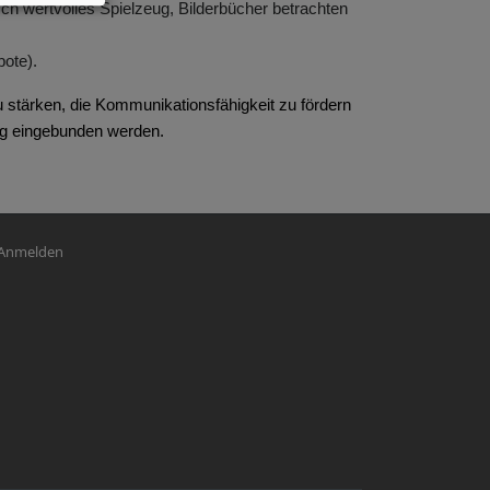
isch wertvolles Spielzeug, Bilderbücher betrachten
bote).
u stärken, die Kommunikationsfähigkeit zu fördern
ung eingebunden werden.
nutzermenü
Anmelden