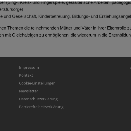
der (Sing-, Kreis- und Fingerspiele, gestalterische Arbeiten, pädagog
itsfürsorge)
ie und Gesellschaft, Kinderbetreuung, Bildungs- und Erziehungsange
nen Themen die teilnehmenden Mütter und Väter in ihrer Elternrolle z
en mit Gleichaltrigen zu ermöglichen, die wiederum in die Elternbild
Fußbereichsmenü
Be
Impressum
Kontakt
Cookie-Einstellungen
Newsletter
Datenschutzerklärung
Barrierefreiheitserklärung