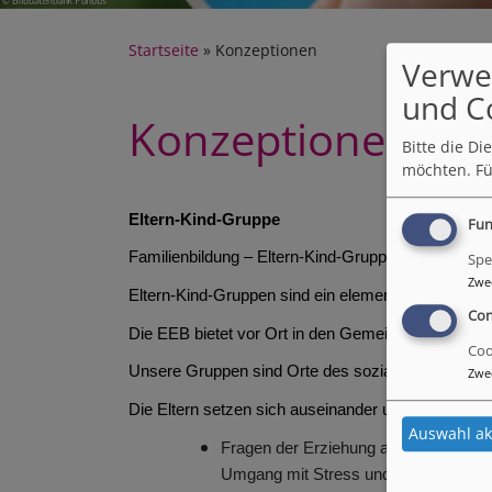
Startseite
Konzeptionen
Verwe
und C
Konzeptionen
Bitte die D
möchten.
Fü
Eltern-Kind-Gruppe
Fun
Familienbildung – Eltern-Kind-Gruppen in der EE
Spe
Zwe
Eltern-Kind-Gruppen sind ein elementarer Bestandte
Con
Die EEB bietet vor Ort in den Gemeinden Eltern-
Coo
Unsere Gruppen sind Orte des sozialen, emotional
Zwe
Die Eltern setzen sich auseinander und befassen s
Auswahl ak
Fragen der Erziehung allgemein (Entw
Umgang mit Stress und Überforderun