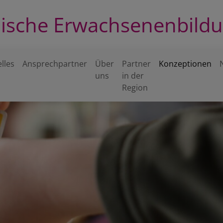
lische Erwachsenenbild
lles
Ansprechpartner
Über
Partner
Konzeptionen
uns
in der
Region