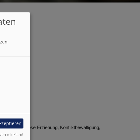
aten
tzen
akzeptieren
ehung, religiöse Erziehung, Konfliktbewältigung,
siert mit Klaro!