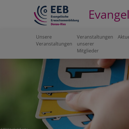
Direkt
Evange
zum
Inhalt
Unsere
Veranstaltungen
Aktue
Veranstaltungen
unserer
Hauptnavigation
Mitglieder