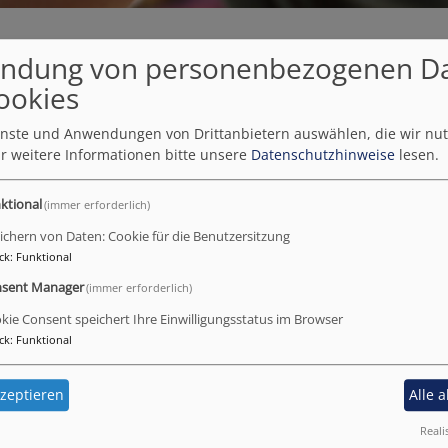
ndung von personenbezogenen D
ookies
ienste und Anwendungen von Drittanbietern auswählen, die wir nu
r weitere Informationen bitte unsere
Datenschutzhinweise
lesen.
ktional
(immer erforderlich)
B und in den Gemeinden des Dekantes Donau-Ries
ichern von Daten: Cookie für die Benutzersitzung
ck
:
Funktional
il der Familienbildung.
sent Manager
(immer erforderlich)
Kind-Gruppen nach folgendem pädagogischen Konzept an:
kie Consent speichert Ihre Einwilligungsstatus im Browser
en und kognitiven Lernens.
ck
:
Funktional
ich mit
zeptieren
Alle 
icklung, Ernährung, Schlafrhythmus, Sauber werden, Geschwisterbezi
Reali
g)