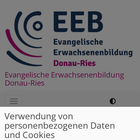
Direkt
zum
Inhalt
Evangelische Erwachsenenbildung
Donau-Ries
Hauptnavigation
Verwendung von
Startseite
Veranstaltungen unserer Mitglieder
personenbezogenen Daten
und Cookies