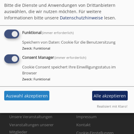
Veranstaltungen
Bitte die Dienste und Anwendungen von Drittanbietern
auswählen, die wir nutzen möchten.
Für weitere
unserer Mitglieder
Informationen bitte unsere
Datenschutzhinweise
lesen.
Funktional
(immer erforderlich)
Speichern von Daten: Cookie für die Benutzersitzung
Veranstaltungen unserer
Zweck
:
Funktional
Mitglieder
Consent Manager
(immer erforderlich)
Weiterlesen
übe
Cookie Consent speichert Ihre Einwilligungsstatus im
Ver
Browser
uns
Zweck
:
Funktional
Mit
Auswahl akzeptieren
Alle akzeptieren
Realisiert mit Klaro!
Hauptnavigation
Fußbereichsmenü
Unsere Veranstaltungen
Impressum
Veranstaltungen unserer
Kontakt
Mitglieder
Cookie-Einstellungen